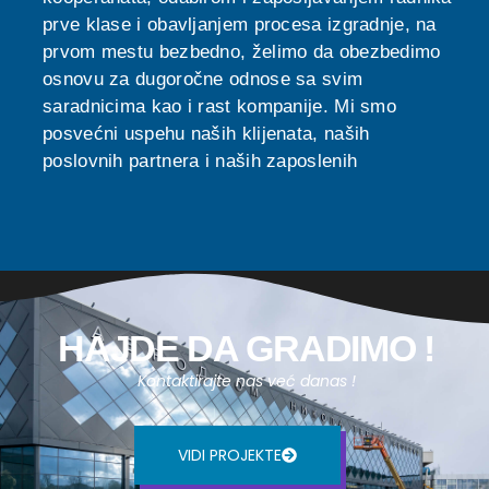
prve klase i obavljanjem procesa izgradnje, na
prvom mestu bezbedno, želimo da obezbedimo
osnovu za dugoročne odnose sa svim
saradnicima kao i rast kompanije. Mi smo
posvećni uspehu naših klijenata, naših
poslovnih partnera i naših zaposlenih
HAJDE DA GRADIMO !
Kontaktirajte nas već danas !
VIDI PROJEKTE