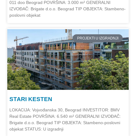
011 doo Beograd POVRŠINA: 3.000 m² GENERALNI
IZVOĐAČ: Brigate d.o.o. Beograd TIP OBJEKTA: Stambeno-
poslovni objekat
PROJEKTI U IZGRADNJI
STARI KESTEN
LOKACIJA: Vojvođanska 30, Beograd INVESTITOR: BMV
Real Estate POVRŠINA: 6.540 m² GENERALNI IZVOĐAČ:
Brigate d.o.o. Beograd TIP OBJEKTA: Stambeno-poslovni
objekat STATUS: U izgradnji