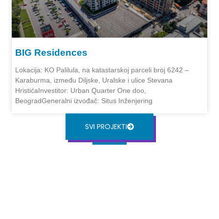
BIG Residences
Lokacija: KO Palilula, na katastarskoj parceli broj 6242 –
Karaburma, između Diljske, Uralske i ulice Stevana
HristićaInvestitor: Urban Quarter One doo,
BeogradGeneralni izvođač: Situs Inženjering
SVI PROJEKTI
TIMSKE AKTIVNOSTI