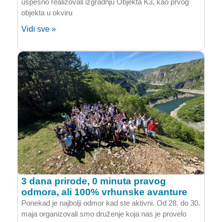
uspešno realizovali izgradnju Objekta K3, kao prvog
objekta u okviru
Vidi sve »
3 dana prirode, 0 minuta pravog
odmora, ali 100% vrhunske avanture
Ponekad je najbolji odmor kad ste aktivni. Od 28. do 30.
maja organizovali smo druženje koja nas je provelo