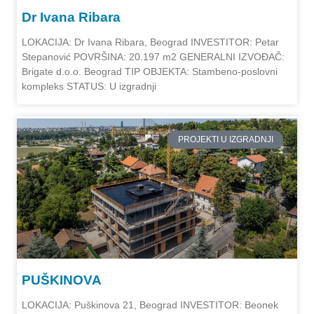
Dr Ivana Ribara
LOKACIJA: Dr Ivana Ribara, Beograd INVESTITOR: Petar
Stepanović POVRŠINA: 20.197 m2 GENERALNI IZVOĐAČ:
Brigate d.o.o. Beograd TIP OBJEKTA: Stambeno-poslovni
kompleks STATUS: U izgradnji
PROJEKTI U IZGRADNJI
PUŠKINOVA
LOKACIJA: Puškinova 21, Beograd INVESTITOR: Beonek