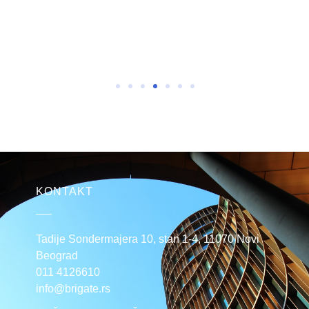
KONTAKT
Tadije Sondermajera 10, stan 1-4, 11070 Novi
Beograd
011 4126610
info@brigate.rs