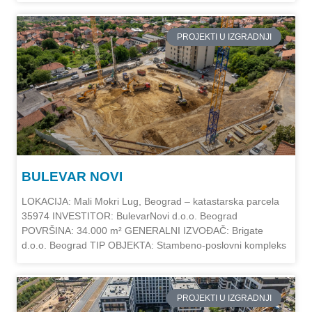
PROJEKTI U IZGRADNJI
BULEVAR NOVI
LOKACIJA: Mali Mokri Lug, Beograd – katastarska parcela
35974 INVESTITOR: BulevarNovi d.o.o. Beograd
POVRŠINA: 34.000 m² GENERALNI IZVOĐAČ: Brigate
d.o.o. Beograd TIP OBJEKTA: Stambeno-poslovni kompleks
PROJEKTI U IZGRADNJI