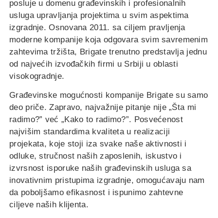
OBJEKATA
OBJEKATA
OBJEKATA
posluje u domenu građevinskih i profesionalnih
usluga upravljanja projektima u svim aspektima
izgradnje. Osnovana 2011. sa ciljem pravljenja
moderne kompanije koja odgovara svim savremenim
zahtevima tržišta, Brigate trenutno predstavlja jednu
od najvećih izvođačkih firmi u Srbiji u oblasti
visokogradnje.
Građevinske mogućnosti kompanije Brigate su samo
deo priče. Zapravo, najvažnije pitanje nije „Šta mi
radimo?” već „Kako to radimo?”. Posvećenost
najvišim standardima kvaliteta u realizaciji
projekata, koje stoji iza svake naše aktivnosti i
odluke, stručnost naših zaposlenih, iskustvo i
izvrsnost isporuke naših građevinskih usluga sa
inovativnim pristupima izgradnje, omogućavaju nam
da poboljšamo efikasnost i ispunimo zahtevne
ciljeve naših klijenta.