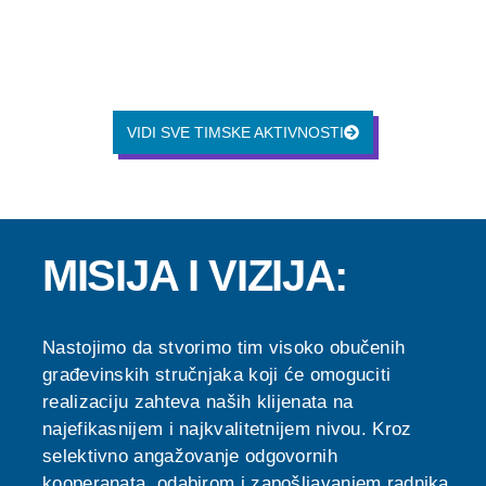
VIDI SVE TIMSKE AKTIVNOSTI
MISIJA I VIZIJA:
Nastojimo da stvorimo tim visoko obučenih
građevinskih stručnjaka koji će omoguciti
realizaciju zahteva naših klijenata na
najefikasnijem i najkvalitetnijem nivou. Kroz
selektivno angažovanje odgovornih
kooperanata, odabirom i zapošljavanjem radnika