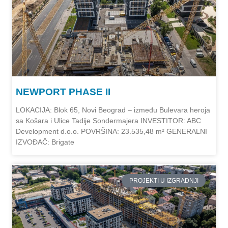
NEWPORT PHASE II
LOKACIJA: Blok 65, Novi Beograd – između Bulevara heroja
sa Košara i Ulice Tadije Sondermajera INVESTITOR: ABC
Development d.o.o. POVRŠINA: 23.535,48 m² GENERALNI
IZVOĐAČ: Brigate
PROJEKTI U IZGRADNJI