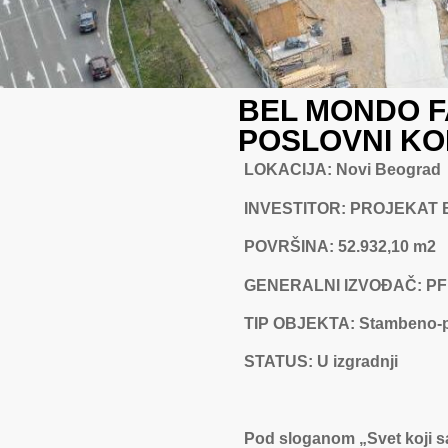
BEL MONDO F
POSLOVNI K
LOKACIJA: Novi Beograd
INVESTITOR: PROJEKAT B
POVRŠINA: 52.932,10 m2
GENERALNI IZVOĐAČ: PFB
TIP OBJEKTA: Stambeno-p
STATUS: U izgradnji
Pod sloganom „Svet koji sa