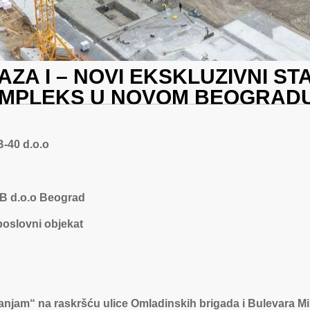
AZA I – NOVI EKSKLUZIVNI S
OMPLEKS U NOVOM BEOGRAD
-40 d.o.o
 d.o.o Beograd
oslovni objekat
njam“ na raskršću ulice Omladinskih brigada i Bulevara Mi