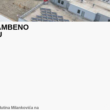
TAMBENO
U
lutina Milankovića na