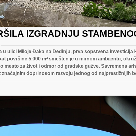
RŠILA IZGRADNJU STAMBENO
u ulici Miloje Đaka na Dedinju, prva sopstvena investicija 
at površine 5.000 m² smešten je u mirnom ambijentu, okruže
no mesto za život i odmor od gradske gužve. Savremena arhit
kat značajnim doprinosom razvoju jednog od najprestižnijih 