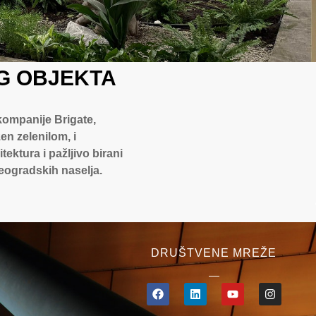
G OBJEKTA
kompanije Brigate,
n zelenilom, i
ektura i pažljivo birani
beogradskih naselja.
DRUŠTVENE MREŽE