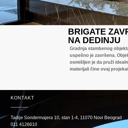
BRIGATE ZAV
NA DEDINJU
Gradnja stambenog objekta 
uspešno je završena. Objek
osmišljen je da pruži ideal
materijali čine ovaj proje
KONTAKT
Tadije Sondermajera 10, stan 1-4, 11070 Novi Beograd
011 4126610