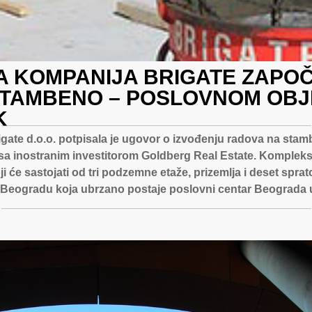
 KOMPANIJA BRIGATE ZAPOČ
STAMBENO – POSLOVNOM OB
K
gate d.o.o. potpisala je ugovor o izvođenju radova na st
a inostranim investitorom Goldberg Real Estate. Kompleks
oji će sastojati od tri podzemne etaže, prizemlja i deset spr
 Beogradu koja ubrzano postaje poslovni centar Beograda u 