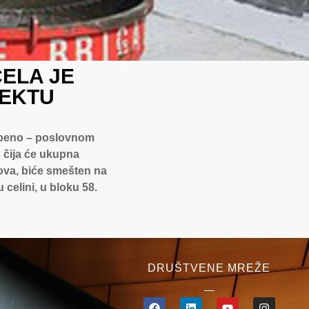
ELA JE
JEKTU
ambeno – poslovnom
 čija će ukupna
atova, biće smešten na
celini, u bloku 58.
DRUŠTVENE MREŽE