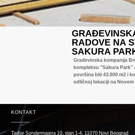
GRAĐEVINSKA
RADOVE NA 
SAKURA PAR
Građevinska kompanija Bri
kompleksu “Sakura Park” s
površina biti 43.000 m2 i k
odličnoj lokaciji na Novom
KONTAKT
Tadije Sondermajera 10, stan 1-4, 11070 Novi Beograd