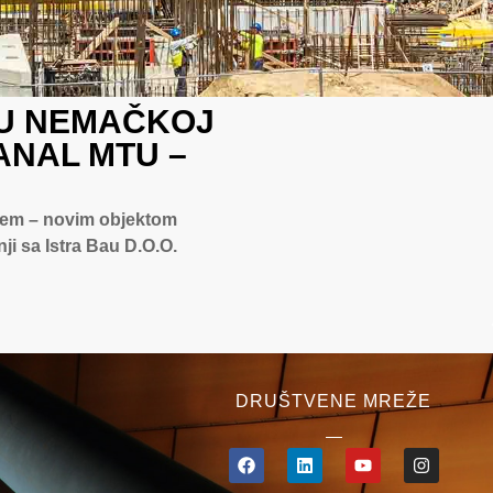
 U NEMAČKOJ
ANAL MTU –
ajem – novim objektom
i sa Istra Bau D.O.O.
DRUŠTVENE MREŽE