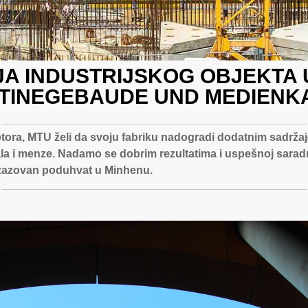
A INDUSTRIJSKOG OBJEKTA
TINEGEBAUDE UND MEDIENK
tora, MTU želi da svoju fabriku nadogradi dodatnim sadrž
a i menze. Nadamo se dobrim rezultatima i uspešnoj saradnj
j izazovan poduhvat u Minhenu.