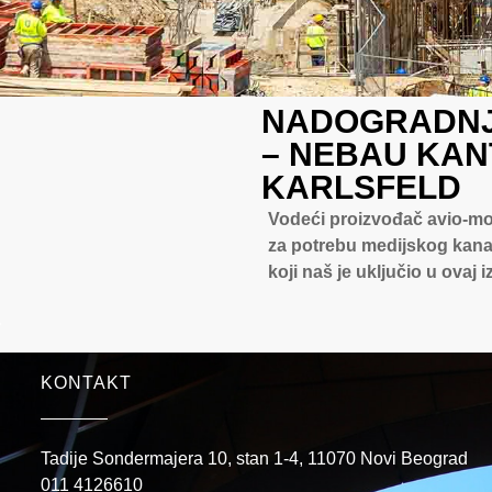
NADOGRADNJ
– NEBAU KAN
KARLSFELD
Vodeći proizvođač avio-mo
za potrebu medijskog kanal
koji naš je uključio u ova
KONTAKT
Tadije Sondermajera 10, stan 1-4, 11070 Novi Beograd
011 4126610