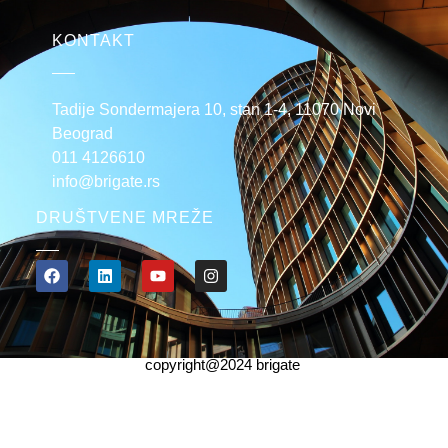
KONTAKT
Tadije Sondermajera 10, stan 1-4, 11070 Novi
Beograd
011 4126610
info@brigate.rs
DRUŠTVENE MREŽE
copyright@2024 brigate