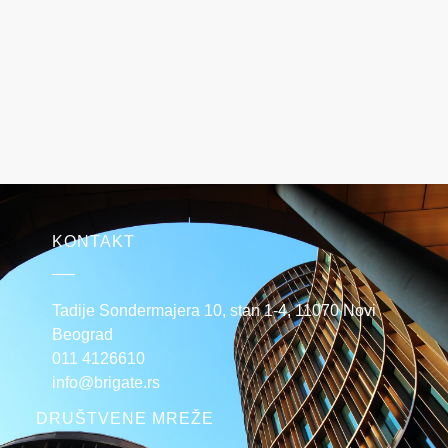
KONTAKT
Tadije Sondermajera 10, stan 1-4, 11070 Novi
Beograd
011 4126610
info@brigate.rs
DRUŠTVENE MREŽE