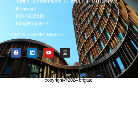
Tadije Sondermajera 10, stan 1-4, 11070 Novi
Beograd
011 4126610
info@brigate.rs
DRUŠTVENE MREŽE
copyright@2024 brigate