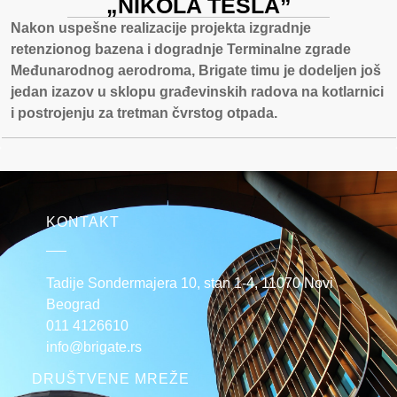
„NIKOLA TESLA”
Nakon uspešne realizacije projekta izgradnje
retenzionog bazena i dogradnje Terminalne zgrade
Međunarodnog aerodroma, Brigate timu je dodeljen još
jedan izazov u sklopu građevinskih radova na kotlarnici
i postrojenju za tretman čvrstog otpada.
KONTAKT
Tadije Sondermajera 10, stan 1-4, 11070 Novi
Beograd
011 4126610
info@brigate.rs
DRUŠTVENE MREŽE