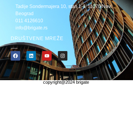
Tadije Sondermajera 10, stan 1-4, 11070 Novi
Beograd
011 4126610
info@brigate.rs
DRUŠTVENE MREŽE
copyright@2024 brigate