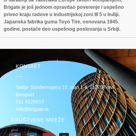
Brigate je još jednom opravdao poverenje i uspešno
priveo kraju radove u industrijskoj zoni III 5 u Inđiji.
Japanska fabrika guma Toyo Tire, osnovana 1945.
godine, postaće deo uspešnog poslovanja u Srbiji.
KONTAKT
Tadije Sondermajera 10, stan 1-4, 11070 Novi
Beograd
011 4126610
info@brigate.rs
DRUŠTVENE MREŽE